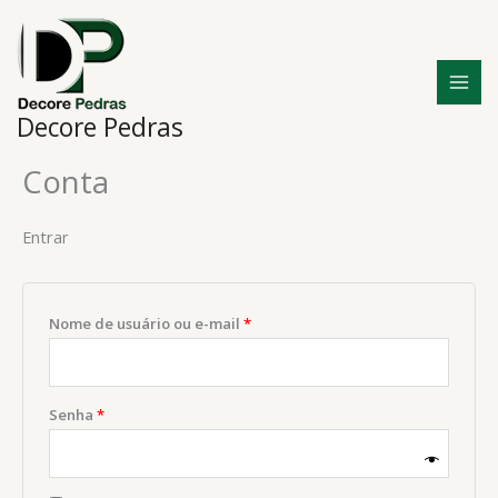
Ir
Obrigatório
Obrigatório
para
o
conteúdo
Decore Pedras
Conta
Entrar
Nome de usuário ou e-mail
*
Senha
*