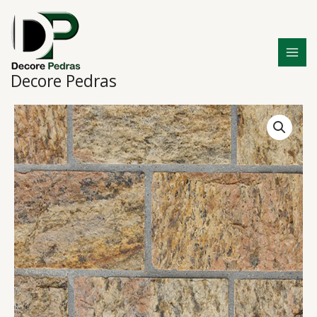
Ir
para
o
conteúdo
Decore Pedras