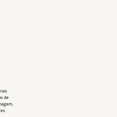
rais
as de
inagem,
res