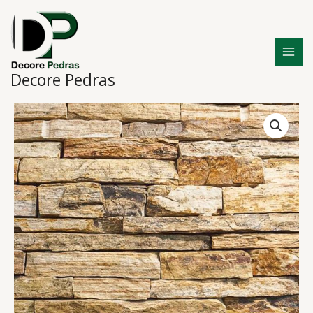
Ir
para
o
conteúdo
Decore Pedras